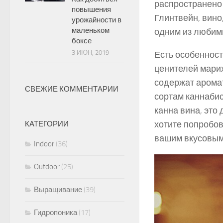
распространено
повышения
Глинтвейн, вино
урожайности в
маленьком
одним из любим
боксе
3 ИЮН, 2019
Есть особеннос
ценителей марих
содержат арома
СВЕЖИЕ КОММЕНТАРИИ
сортам каннабис
канна вина, это 
хотите попробов
КАТЕГОРИИ
вашим вкусовым
Indoor
(36)
Outdoor
(25)
Выращивание
(39)
Гидропоника
(17)