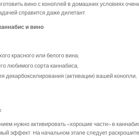
готовить вино с коноплей в домашних условиях очень
задачей справится даже дилетант.
каннабис и вино
хого красного или белого вина;
его любимого сорта каннабиса;
ля декарбоксилирования (активации) вашей конопли;
:
ием нужно активировать «хорошие части» в каннабис
ый эффект. На начальном этапе следует раскрошите