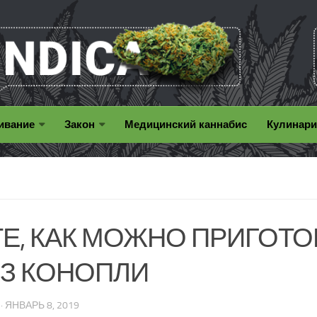
ивание
Закон
Медицинcкий каннабис
Кулинар
Е, КАК МОЖНО ПРИГОТО
ИЗ КОНОПЛИ
· ЯНВАРЬ 8, 2019