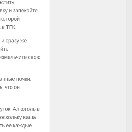
естить
вку и запекайте
 которой
 в ТГК.
 и сразу же
уйте
 измельчите свою
анные почки.
, что он
уток. Алкоголь в
Поскольку ваша
ть ее каждые