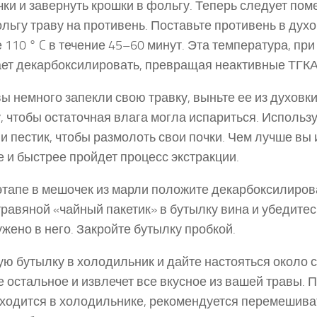
ки и завернуть крошки в фольгу. Теперь следует пом
льгу траву на противень. Поставьте противень в духо
 110 ° C в течение 45–60 минут. Эта температура, при
ет декарбоксилировать, превращая неактивные ТГКА
вы немного запекли свою травку, выньте ее из духовки
, чтобы остаточная влага могла испариться. Использ
и пестик, чтобы размолоть свои почки. Чем лучше вы
че и быстрее пройдет процесс экстракции.
тапе в мешочек из марли положите декарбоксилиров
равяной «чайный пакетик» в бутылку вина и убедитесь
жено в него. Закройте бутылку пробкой.
ю бутылку в холодильник и дайте настояться около с
е остальное и извлечет все вкусное из вашей травы. 
аходится в холодильнике, рекомендуется перемешива