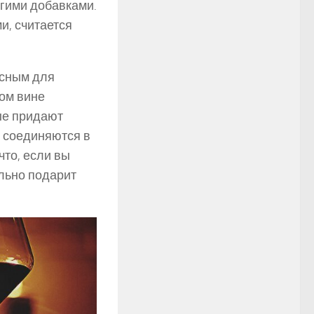
гими добавками.
и, считается
есным для
ном вине
ые придают
в соединяются в
что, если вы
ельно подарит