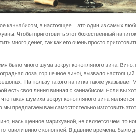
е каннабисом, в настоящее – это один из самых лю
уаны. Чтобы приготовить этот божественный напиток
тить много денег, так как его очень просто приготови
мя было много шума вокруг конопляного вина. Вино
оградная лоза, горшечное вино), вызвало настоящий
ешопах. На пользу такого напитка также указывает 
рой есть своя линия винная с каннабисом. Если вы хо
, что такая шумиха вокруг конопляного вина является
о мы предлагаем вам самостоятельно изготовить этот
вино, насыщенное марихуаной, не является чем-то но
готовили вино с коноплей. В давние времена, было 