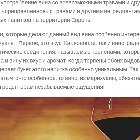
 употребление вина со всевозможными травами и дру
, «приправленное» с травами и другими ингредиентам
ых напитков на территории Европы.
ти, которые делают данный вид вина особенно интер
уаны. Первое, это вкус. Как конопле, так и виноград
тические соединения, называемые терпенами, котор
а и вину их вкус и аромат. Когда терпены обоих видо
делает букет этого напитка особенно уникальным. Так 
ать что-то особенное, то вино, из марихуаны, обязат
 рецепторам незабываемые ощущения!