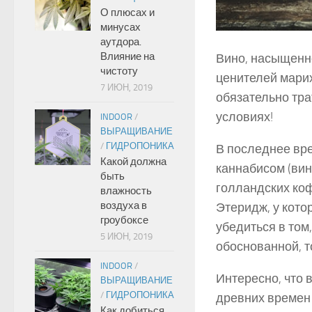
О плюсах и
минусах
аутдора.
Влияние на
Вино, насыщенно
чистоту
ценителей марих
7 ИЮН, 2019
обязательно тра
условиях!
INDOOR
/
ВЫРАЩИВАНИЕ
/
ГИДРОПОНИКА
В последнее вре
Какой должна
каннабисом (вин
быть
голландских коф
влажность
воздуха в
Этеридж, у кото
гроубоксе
убедиться в том
5 ИЮН, 2019
обоснованной, т
INDOOR
/
Интересно, что 
ВЫРАЩИВАНИЕ
/
ГИДРОПОНИКА
древних времен 
Как добиться