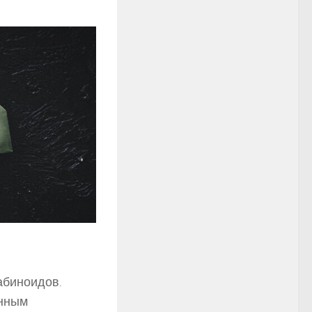
абиноидов.
енным