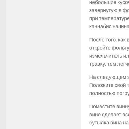
небольшие кусоч
завернутую в фо
при температуре
каннабис начина
После того, как 
откройте фольгу
измельчитель ил
травку, тем лег
На следующем э
Положите свой т
полностью погру
Поместите винну
вине сделает вс
бутылка вина н