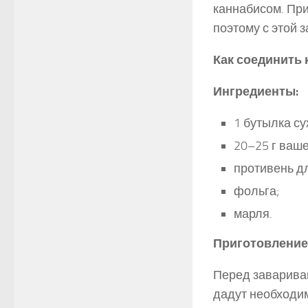
каннабисом. При
поэтому с этой 
Как соединить 
Ингредиенты:
1 бутылка су
20–25 г ваш
противень д
фольга;
марля.
Приготовление
Перед завариван
дадут необходим