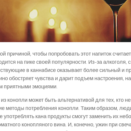
й причиной, чтобы попробовать этот напиток считаетс
одится на пике своей популярности. Из-за алкоголя,
утствующие в каннабисе оказывает более сильный и 
ино обостряет чувства и дарит подъем настроения, н
ум приятными эмоциями.
 из конопли может быть альтернативой для тех, кто не
ие методы потребления конопли. Таким образом, люд
 употреблять кана продукты смогут заменить их не
матного конопляного вина. И, конечно, ужин при свеч