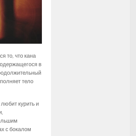
я то, что кана
 содержащегося в
продолжительный
аполняет тело
 любит курить и
и,
большим
ах с бокалом