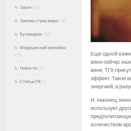
Закон
(14)
Законы стран мира
(16)
Кулинария
(15)
Медицинcкий каннабис
Еще одной важно
(15)
вино сейчас нах
Новости
(31)
вине, ТГК прис
эффект. Такое в
Статьи УК
(1)
энергией, а раз
И, наконец, вино
использует друг
предпочитающие
количеством аро