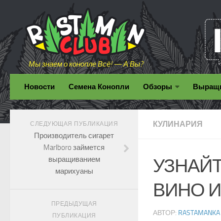
Мы знаем о конопле Всё! — А Вы?
Новости
Семена Конопли
Обзоры
Выращ
КУЛИНАРИЯ
СЛЕДУЮЩАЯ ПУБЛИКАЦИЯ
Производитель сигарет
Marlboro займется
выращиванием
УЗНАЙТ
марихуаны
ВИНО 
ПРЕДЫДУЩАЯ
АВТОР:
RASTAMANKA
ПУБЛИКАЦИЯ