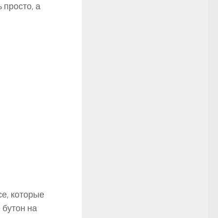
 просто, а
е, которые
 бутон на