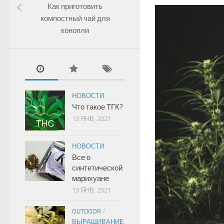
Как приготовить
компостный чай для
конопли
НОВОСТИ
Что такое ТГК?
13 ЯНВ, 2021
НОВОСТИ
Все о
синтетической
марихуане
13 ЯНВ, 2021
OUTDOOR
/
ВЫРАЩИВАНИЕ