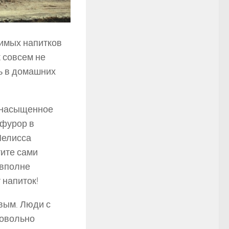
бимых напитков
 совсем не
ть в домашних
, насыщенное
 фурор в
Мелисса
тите сами
 вполне
 напиток!
вым. Люди с
довольно