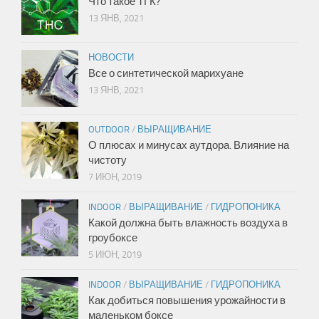
Что такое ТГК?
Фото
13 ЯНВ, 2021
Фото пользователей
НОВОСТИ
Rastaman фото
Все о синтетической марихуане
Раста девушки
13 ЯНВ, 2021
Видео
OUTDOOR
/
ВЫРАЩИВАНИЕ
Сделай сам ;)
О плюсах и минусах аутдора. Влияние на
Ваши видео
чистоту
7 ИЮН, 2019
Фильмы
Юмор
INDOOR
/
ВЫРАЩИВАНИЕ
/
ГИДРОПОНИКА
Какой должна быть влажность воздуха в
гроубоксе
5 ИЮН, 2019
INDOOR
/
ВЫРАЩИВАНИЕ
/
ГИДРОПОНИКА
Как добиться повышения урожайности в
маленьком боксе