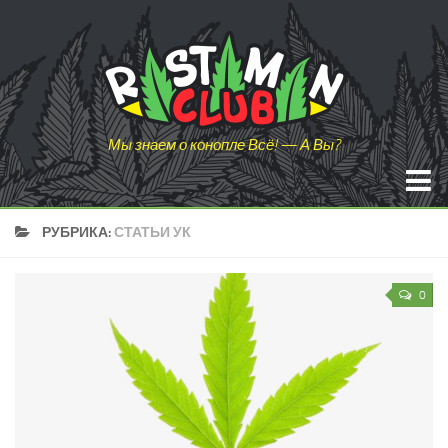
Мы знаем о конопле Всё! — А Вы?
Новости
РУБРИКА:
СТАТЬИ УК
Семена Конопли
0
Обзоры
Оборудование
Удобрения и субстраты
Девайсы
Обзоры сортов