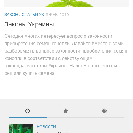
Выращивание
ЗАКОН
/
СТАТЬИ УК
8 ФЕВ, 2019
Indoor
Законы Украины
Outdoor
Сегодня многих интересует вопрос о законности
Гидропоника
приобретения семян конопли. Давайте вместе с вами
Видео о выращивании
разберемся в вопросе законности приобретения семян
Гроурепорты
конопли в соответствии с действующим
законодательством Украины. Начнем с того, что вы
Закон
решили купить семена...
Статьи УК
Законы стран мира
Что делать если…?
Консультация юриста
Медицинcкий каннабис
НОВОСТИ
Кулинария