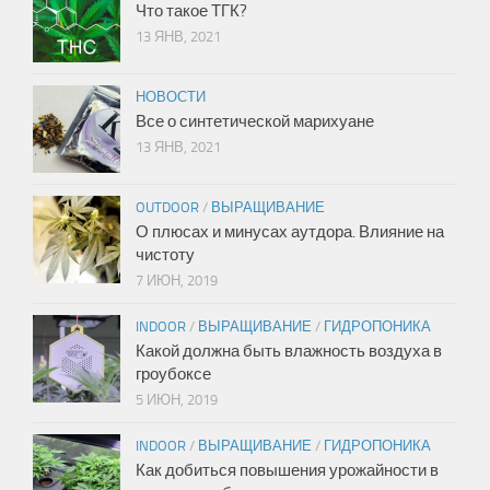
Что такое ТГК?
13 ЯНВ, 2021
НОВОСТИ
Все о синтетической марихуане
13 ЯНВ, 2021
OUTDOOR
/
ВЫРАЩИВАНИЕ
О плюсах и минусах аутдора. Влияние на
чистоту
7 ИЮН, 2019
INDOOR
/
ВЫРАЩИВАНИЕ
/
ГИДРОПОНИКА
Какой должна быть влажность воздуха в
гроубоксе
5 ИЮН, 2019
INDOOR
/
ВЫРАЩИВАНИЕ
/
ГИДРОПОНИКА
Как добиться повышения урожайности в