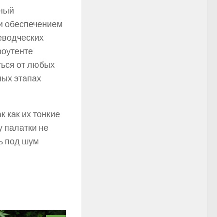
нный
и обеспечением
еводческих
роутенте
ться от любых
ных этапах
 как их тонкие
у палатки не
ть под шум