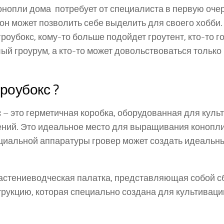
нопли дома потребует от специалиста в первую очер
н может позволить себе выделить для своего хобби.
гроубокс, кому-то больше подойдет гроутент, кто-то г
ый гроурум, а кто-то может довольствоваться только
гроубокс ?
с
– это герметичная коробка, оборудованная для куль
ний. Это идеальное место для выращивания конопли, 
циальной аппаратуры гровер может создать идеальн
растениеводческая палатка, представляющая собой с
рукцию, которая специально создана для культиваци