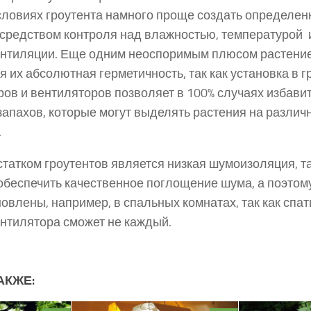
словиях гроутента намного проще создать определе
осредством контроля над влажностью, температурой 
ентиляции. Еще одним неоспоримым плюсом растени
я их абсолютная герметичность, так как установка в г
ов и вентиляторов позволяет в 100% случаях избави
апахов, которые могут выделять растения на различ
.
атком гроутентов является низкая шумоизоляция, так
 обеспечить качественное поглощение шума, а поэтом
новлены, например, в спальных комнатах, так как спа
нтилятора сможет не каждый.
АКЖЕ: