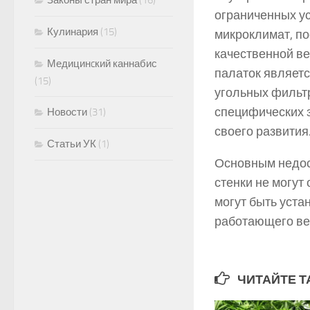
Законы стран мира
(16)
ограниченных у
Кулинария
(15)
микроклимат, п
качественной в
Медицинcкий каннабис
палаток являетс
(15)
угольных фильтр
специфических з
Новости
(31)
своего развития
Статьи УК
(1)
Основным недост
стенки не могут
могут быть уста
работающего ве
ЧИТАЙТЕ Т