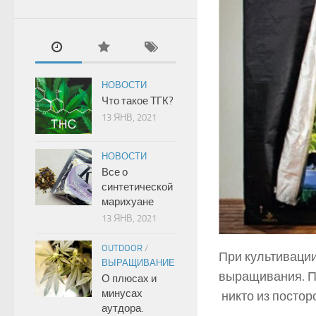
НОВОСТИ
Что такое ТГК?
13 ЯНВ, 2021
НОВОСТИ
Все о
синтетической
марихуане
13 ЯНВ, 2021
OUTDOOR
/
При культивации
ВЫРАЩИВАНИЕ
выращивания. Пр
О плюсах и
минусах
никто из постор
аутдора.