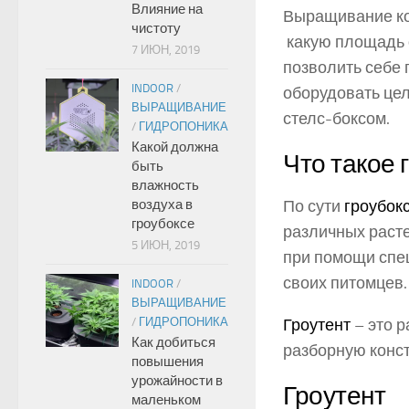
Влияние на
Выращивание ко
чистоту
какую площадь о
7 ИЮН, 2019
позволить себе 
INDOOR
/
оборудовать цел
ВЫРАЩИВАНИЕ
стелс-боксом.
/
ГИДРОПОНИКА
Какой должна
Что такое 
быть
влажность
По сути
гроубок
воздуха в
гроубоксе
различных расте
5 ИЮН, 2019
при помощи спе
своих питомцев.
INDOOR
/
ВЫРАЩИВАНИЕ
Гроутент
– это 
/
ГИДРОПОНИКА
Как добиться
разборную конст
повышения
урожайности в
Гроутент
маленьком