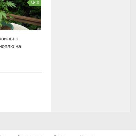
0
авильно
ноплю на