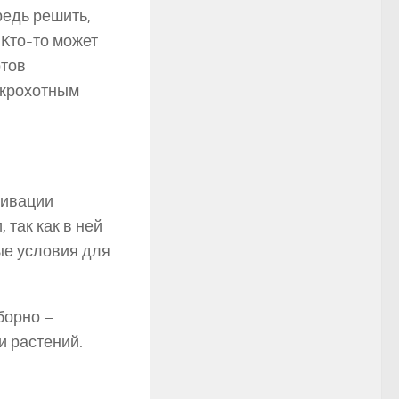
едь решить,
 Кто-то может
отов
 крохотным
тивации
так как в ней
ые условия для
борно –
и растений.