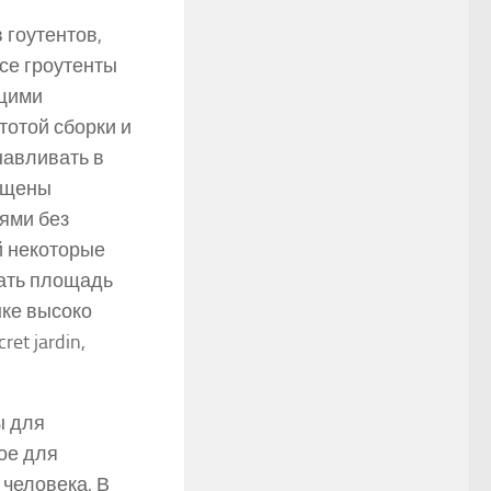
гоутентов,
се гроутенты
щими
тотой сборки и
навливать в
нащены
ями без
й некоторые
вать площадь
нке высоко
t jardin,
ы для
ое для
человека. В