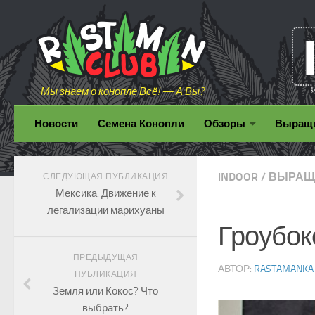
Мы знаем о конопле Всё! — А Вы?
Новости
Семена Конопли
Обзоры
Выращ
INDOOR
/
ВЫРАЩ
СЛЕДУЮЩАЯ ПУБЛИКАЦИЯ
Мексика: Движение к
легализации марихуаны
Гроубок
ПРЕДЫДУЩАЯ
АВТОР:
RASTAMANKA
ПУБЛИКАЦИЯ
Земля или Кокос? Что
выбрать?