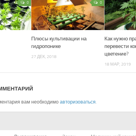
0
0
Плюсы культивации на
Как нужно пр
гидропонике
перевести ко
цветение?
27 ДЕК, 2018
18 МАР, 2019
ММЕНТАРИЙ
ментария вам необходимо
авторизоваться
.