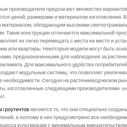
ные производители предлагают множество вариантов 
тся ценой, размерами и материалом изготовления. В
ы материалом, обладающим высокими светоотражаю
и. Такие конструкции отличаются максимальной прос
озволяет их легко перемещать с места на место и уста
ома или квартиры. Некоторые модели могут быть ос
нами, предназначенными для наблюдения за растени
оклимата. Для максимального удобства потребителе
создают модульные системы, что позволяет увеличи
е необходимости. Сегодня на растениеводческом ры
ты, изготовленные следующими производителями: secre
ol.
 гроутентов
является то, что они специально создан
тений, а поэтому в них предусмотрено все необходим
роцесса культивации с минимальным вмешательством 