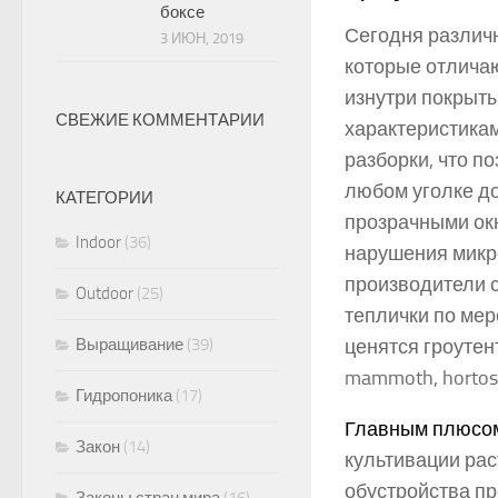
боксе
Сегодня различ
3 ИЮН, 2019
которые отличаю
изнутри покрыт
СВЕЖИЕ КОММЕНТАРИИ
характеристикам
разборки, что п
любом уголке д
КАТЕГОРИИ
прозрачными ок
Indoor
(36)
нарушения микр
производители 
Outdoor
(25)
теплички по мер
ценятся гроутен
Выращивание
(39)
mammoth, hortos
Гидропоника
(17)
Главным плюсом
Закон
(14)
культивации рас
обустройства п